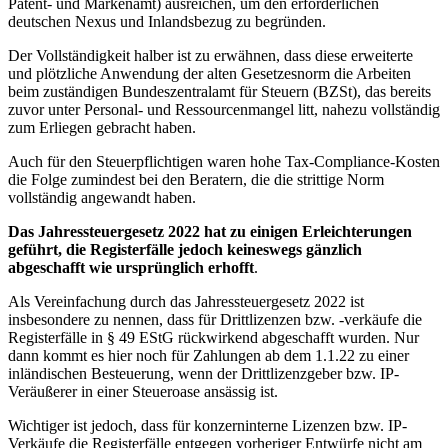
Patent- und Markenamt) ausreichen, um den erforderlichen
deutschen Nexus und Inlandsbezug zu begründen.
Der Vollständigkeit halber ist zu erwähnen, dass diese erweiterte
und plötzliche Anwendung der alten Gesetzesnorm die Arbeiten
beim zuständigen Bundeszentralamt für Steuern (BZSt), das bereits
zuvor unter Personal- und Ressourcenmangel litt, nahezu vollständig
zum Erliegen gebracht haben.
Auch für den Steuerpflichtigen waren hohe Tax-Compliance-Kosten
die Folge zumindest bei den Beratern, die die strittige Norm
vollständig angewandt haben.
Das Jahressteuergesetz 2022 hat zu einigen Erleichterungen
geführt, die Registerfälle jedoch keineswegs gänzlich
abgeschafft wie ursprünglich erhofft
.
Als Vereinfachung durch das Jahressteuergesetz 2022 ist
insbesondere zu nennen, dass für Drittlizenzen bzw. -verkäufe die
Registerfälle in § 49 EStG rückwirkend abgeschafft wurden. Nur
dann kommt es hier noch für Zahlungen ab dem 1.1.22 zu einer
inländischen Besteuerung, wenn der Drittlizenzgeber bzw. IP-
Veräußerer in einer Steueroase ansässig ist.
Wichtiger ist jedoch, dass für konzerninterne Lizenzen bzw. IP-
Verkäufe die Registerfälle entgegen vorheriger Entwürfe nicht am