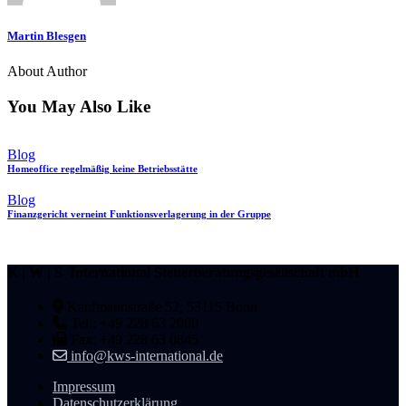
Martin Blesgen
About Author
You May Also Like
Blog
Homeoffice regelmäßig keine Betriebsstätte
Blog
Finanzgericht verneint Funktionsverlagerung in der Gruppe
K | W | S International Steuerberatungsgesellschaft mbH
Kaufmannstraße 52, 53115 Bonn
Tel.: +49 228 63 2000
Fax: +49 228 63 0845
info@kws-international.de
Impressum
Datenschutzerklärung