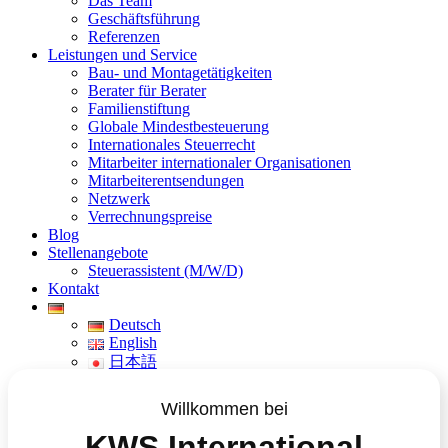
Das Team
Geschäftsführung
Referenzen
Leistungen und Service
Bau- und Montagetätigkeiten
Berater für Berater
Familienstiftung
Globale Mindestbesteuerung
Internationales Steuerrecht
Mitarbeiter internationaler Organisationen
Mitarbeiterentsendungen
Netzwerk
Verrechnungspreise
Blog
Stellenangebote
Steuerassistent (M/W/D)
Kontakt
Deutsch
English
日本語
Willkommen bei
KWS International