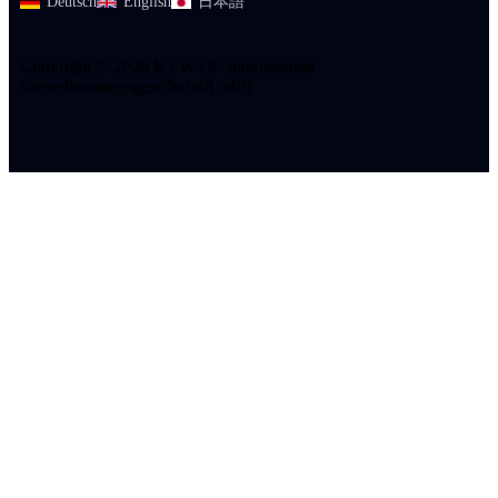
Deutsch
English
日本語
Copyright © 2026 K | W | S International
Steuerberatungsgesellschaft mbH