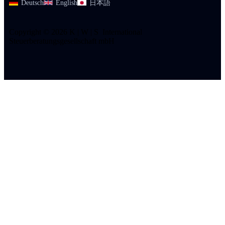
Deutsch
English
日本語
Copyright © 2026 K | W | S International
Steuerberatungsgesellschaft mbH