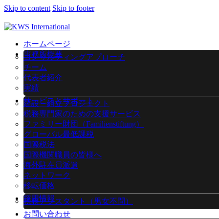
Skip to content
Skip to footer
ホームページ
事務所概要
コンサルティングアプローチ
チーム
代表者紹介
実績
サービスとサポート
建設・組立プロジェクト
税務専門家のための支援サービス
ファミリー財団（Familienstiftung）
グローバル最低課税
国際税法
国際機関職員の皆様へ
海外駐在員派遣
ネットワーク
移転価格
採用情報
税務アシスタント（男女不問）
お問い合わせ