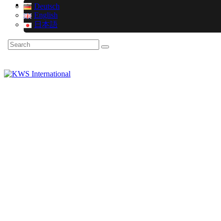
Deutsch
English
日本語
Search