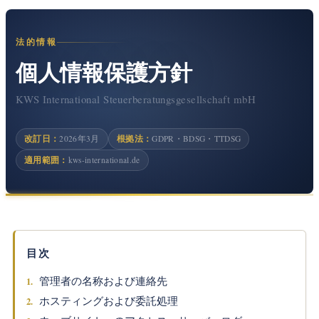
法的情報
個人情報保護方針
KWS International Steuerberatungsgesellschaft mbH
改訂日：
根拠法：
2026年3月
GDPR・BDSG・TTDSG
適用範囲：
kws-international.de
目次
管理者の名称および連絡先
ホスティングおよび委託処理