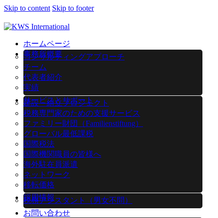
Skip to content
Skip to footer
ホームページ
事務所概要
コンサルティングアプローチ
チーム
代表者紹介
実績
サービスとサポート
建設・組立プロジェクト
税務専門家のための支援サービス
ファミリー財団（Familienstiftung）
グローバル最低課税
国際税法
国際機関職員の皆様へ
海外駐在員派遣
ネットワーク
移転価格
採用情報
税務アシスタント（男女不問）
お問い合わせ