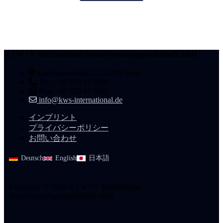
K | W | S International Steuerberatungsgesellschaft mbH
Kaufmannstraße 52, 53115 Bonn
Tel.: +49 228 63 2000
Fax: +49 228 63 0845
info@kws-international.de
インプリント
プライバシーポリシー
お問い合わせ
Deutsch
English
日本語
Copyright © 2026 K | W | S International
Steuerberatungsgesellschaft mbH