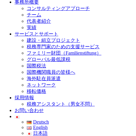
事務所概要
コンサルティングアプローチ
チーム
代表者紹介
実績
サービスとサポート
建設・組立プロジェクト
税務専門家のための支援サービス
ファミリー財団（Familienstiftung）
グローバル最低課税
国際税法
国際機関職員の皆様へ
海外駐在員派遣
ネットワーク
移転価格
採用情報
税務アシスタント（男女不問）
お問い合わせ
Deutsch
English
日本語