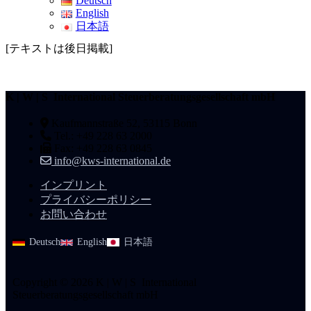
Deutsch
English
日本語
[テキストは後日掲載]
K | W | S International Steuerberatungsgesellschaft mbH
Kaufmannstraße 52, 53115 Bonn
Tel.: +49 228 63 2000
Fax: +49 228 63 0845
info@kws-international.de
インプリント
プライバシーポリシー
お問い合わせ
Deutsch
English
日本語
Copyright © 2026 K | W | S International
Steuerberatungsgesellschaft mbH