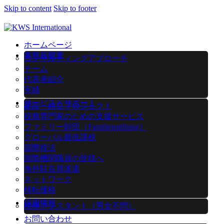
Skip to content
Skip to footer
ホームページ
事務所概要
コンサルティングアプローチ
チーム
代表者紹介
実績
サービスとサポート
建設・組立プロジェクト
税務専門家のための支援サービス
ファミリー財団（Familienstiftung）
グローバル最低課税
国際税法
国際機関職員の皆様へ
海外駐在員派遣
ネットワーク
移転価格
採用情報
税務アシスタント（男女不問）
お問い合わせ